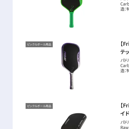
Car
造：
【F
ピックルボール用品
テ
パド
Car
造：
【F
ピックルボール用品
イ
パド
Raw