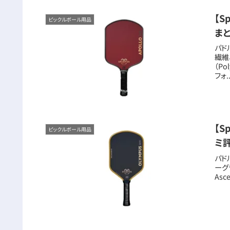
【S
ピックルボール用品
ま
パド
繊維
（Po
フォ..
【S
ピックルボール用品
ミ
パド
ーグラ
Asc