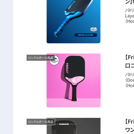
ン
パド
Lay
（Ho
【F
ピックルボール用品
口
パド
（Do
（Ho
【F
ピックルボール用品
ワ