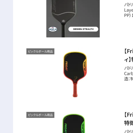
パド
Lay
PP）
【F
ピックルボール用品
ィ
パド
Car
造：
【F
ピックルボール用品
特
パド