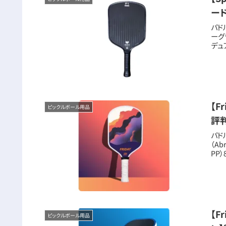
ー
パド
ーグラ
デュ
【F
ピックルボール用品
評
パド
（Ab
PP）
【F
ピックルボール用品