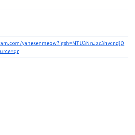
で
agram.com/yanesenmeow?igsh=MTU3NnJzc3hvcndjO
rce=qr