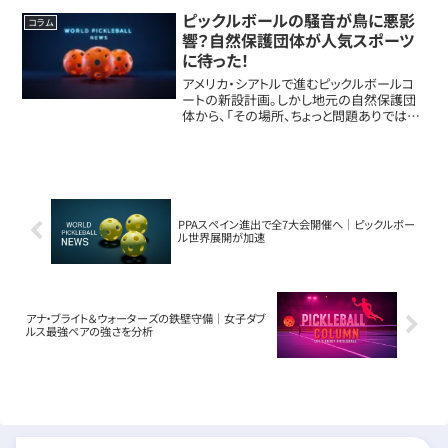
代表・佐脇京（さわき・けい）選手（15歳）と
スポンサー契約を締結しました。今回...
ピックルボールの騒音が鳥に悪影
コラム
響？自然保護団体が人気スポーツ
に待った！
アメリカ・シアトルで進むピックルボールコ
ートの新設計画。しかし地元の自然保護団
体から、「その場所、ちょっと問題ありでは？」
とストップの声が上がっています。スポーツ
と自然のせめぎ合い、今後どうなる？ピック
ルボールファンも気になる話題です！コー...
PPAスペイン進出で全7大会開催へ｜ピックルボー
ル世界展開が加速
アナ・ブライト＆ウォーターズの鉄壁守備｜女子ダブ
ルス最強ペアの強さを分析