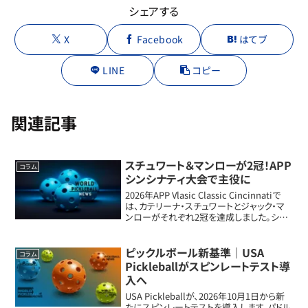
シェアする
X
Facebook
はてブ
LINE
コピー
関連記事
スチュワート＆マンローが2冠！APP
コラム
シンシナティ大会で主役に
2026年APP Vlasic Classic Cincinnatiで
は、カテリーナ・スチュワートとジャック・マ
ンローがそれぞれ2冠を達成しました。シン
グルス、ダブルス、混合ダブルスで逆転劇や
番狂わせが続き、プロツアーらしい見応えの
ある大会...
ピックルボール新基準｜USA
コラム
Pickleballがスピンレートテスト導
入へ
USA Pickleballが、2026年10月1日から新
たにスピンレートテストを導入します。パドル