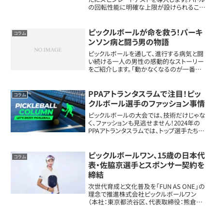
の回転性能に明確な上限が設けられること
で、用具開発、試合の公平性、プレースタイ
ルにも大きな影響が出そうです。スピンレー
トテストが2026年1...
ピックルボールが命を救う！パーキ
コラム
ンソン病と闘う男の物語
ピックルボールを通して、進行する病気と闘
い続ける一人の男性の感動的なストーリー
をご紹介します。「動かなくなるのが一番怖
い」という言葉が示すように、スポーツが人
生をどう変えたのか、その力をお伝えしま
す。パーキンソン病と向き合う日々ボブ・グレ
PPAアトランタスラムで注目！ピッ
コラム
ス...
クルボール選手のファッション事情
ピックルボールの大会では、技術だけじゃな
く、ファッションも見逃せません！2024年の
PPAアトランタスラムでは、トップ選手たちが
コート上でそのスタイルを披露しました。こ
の記事では、特に印象に残ったスタイルをピ
ックアップし、彼らのファッション...
ピックルボールワン、15歳の日本代
コラム
表・佐脇京選手とスポンサー契約を
締結
次世代育成と文化普及を「FUN AS ONE」の
理念で推進株式会社ピックルボールワン
（本社：東京都渋谷区、代表取締役：熊倉周
作）は、国内外の大会で活躍を続ける日本