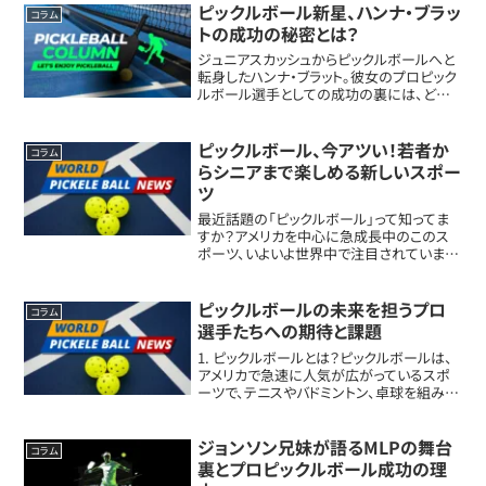
ピックルボール新星、ハンナ・ブラッ
コラム
トの成功の秘密とは？
ジュニアスカッシュからピックルボールへと
転身したハンナ・ブラット。彼女のプロピック
ルボール選手としての成功の裏には、どの
ような努力や挑戦があったのでしょうか？彼
女のトレーニング法や試合での実績、SNS活
動に至るまでを徹底的に追いかけてみま
ピックルボール、今アツい！若者か
コラム
し...
らシニアまで楽しめる新しいスポー
ツ
最近話題の「ピックルボール」って知ってま
すか？アメリカを中心に急成長中のこのス
ポーツ、いよいよ世界中で注目されていま
す。今回は、そんなピックルボールの最新情
報とその魅力をわかりやすくご紹介します！
初心者でも気軽に始められるこのスポー
ピックルボールの未来を担うプロ
コラム
ツ、きっ...
選手たちへの期待と課題
1. ピックルボールとは？ピックルボールは、
アメリカで急速に人気が広がっているスポ
ーツで、テニスやバドミントン、卓球を組み合
わせたような競技です。最近、日本でも注目
され始めています。2. プロ選手の責任と感
謝の心ピックルボールのプロ選手には...
ジョンソン兄妹が語るMLPの舞台
コラム
裏とプロピックルボール成功の理