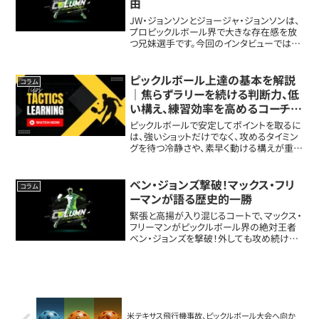
由
JW・ジョンソンとジョージャ・ジョンソンは、
プロピックルボール界で大きな存在感を放
つ兄妹選手です。今回のインタビューでは、2
人の成長の裏側、MLPでの移籍劇、トップ選
手として勝ち続けるためのリアルな考え方
が語られています。ジョンソン兄妹はプ...
ピックルボール上達の基本を解説
コラム
｜焦らずラリーを続ける判断力、低
い構え、練習効率を高めるコーチン
グ術とは
ピックルボールで安定してポイントを取るに
は、強いショットだけでなく、攻めるタイミン
グを待つ冷静さや、素早く動ける構えが重要
です。今回は、試合中の具体的な判断基準や
動画の活用法、効率よく上達するレッスンの
進め方を紹介します。焦らずプレーするこ...
ベン・ジョンズ撃破！マックス・フリ
コラム
ーマンが語る歴史的一勝
緊張と高揚が入り混じるコートで、マックス・
フリーマンがピックルボール界の絶対王者
ベン・ジョンズを撃破！外しても攻め続ける
勇気、そして終盤で見せた集中力が勝利を
引き寄せました。その舞台裏と一球ごとの駆
け引きを、本人の視点から振り返ります。キ
ャ...
米テキサス飛行機事故、ピックルボール大会へ向か