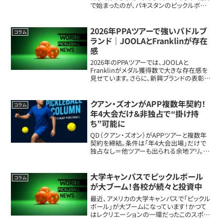
で始まったのが、パキスタンのピックルボー
ル旋風。まだこのスポーツを知らない人も多
い中、ひとつのSNS投稿が火をつけました。
しかも舞台は、まさかの誰も使ってい...
2026年PPAツアーで強いパドルブ
コラム
ランド｜JOOLAとFranklinが存在
感
2026年のPPAツアーでは、JOOLAと
Franklinがメダル獲得数で大きな存在感を
見せています。さらに、新興ブランドの表彰台
入りや、スポンサーなし選手のリアルなパド
ル選びも注目ポイントです。2026年PPAツア
ーのパドルブランド事情2...
クアン・ズオンがAPP複数年契約！
コラム
年4大会だけ＆非独占で“掛け持
ち”可能に
QD（クアン・ズオン）がAPPツアーと複数年
契約を締結。条件は「年4大会出場」だけで
独占なし＝他ツアーも出られる余地アリ。契
約解除の背景から、次に何が起きそうかま
で具体的に整理します。契約の中身：年4大
会だけ、しかも独占なし今回いちばん具体...
大学キャンパスでピックルボール
コラム
が大ブーム！各校が続々と投資中
最近、アメリカの大学キャンパスで「ピックル
ボール」が大ブームになっています！かつて
はレクリエーションの一環だったこのスポー