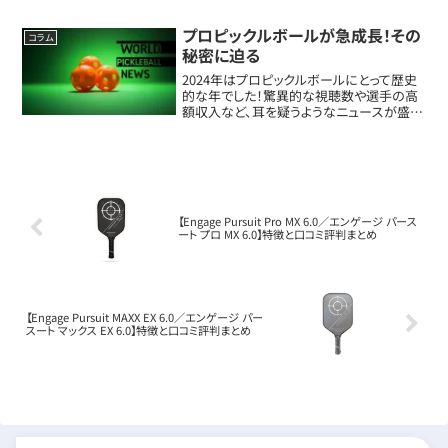
ツですが、今や大学スポーツの重要な一部
に。各校が数百万ドルを投じて新しいコート
を作り、学生たちはピックルボールに夢中
プロピックルボールが急成長！その
コラム
で...
秘密に迫る
2024年はプロピックルボールにとって歴史
的な年でした！驚異的な視聴数や選手の高
額収入など、耳を疑うようなニュースが盛り
だくさん。この記事では、ピックルボールの
成長を支える3つの要素について、わかりや
すくご紹介します。プロ選手の驚きの収入
2...
【Engage Pursuit Pro MX 6.0／エンゲージ パース
ート プロ MX 6.0】特徴と口コミ評判まとめ
【Engage Pursuit MAXX EX 6.0／エンゲージ パー
スート マックス EX 6.0】特徴と口コミ評判まとめ