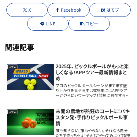
X
Facebook
はてブ
LINE
コピー
関連記事
2025年、ピックルボールがもっと楽
コラム
しくなる！APPツアー最新情報まと
め
プロのピックルボールシーンがますます盛
り上がりを見せる中、2025年にはAPPツア
ーがさらにパワーアップ！競技に参加するチ
ャンスも倍増し、ファンも見逃せないイベン
トが盛りだくさん。今回は、APPツアーの最
新動向をまとめて紹介します。これから...
未開の農地が熱狂のコートに！パキ
コラム
スタン発・手作りピックルボール事
情
誰も知らない、誰もやらない。それなら自分
たちで作っちゃえ！そんな“やってみよう”精神