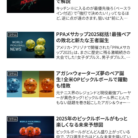
で解説
キッチン※に入るのが最優先後ろ（ベースラ
イン付近）で「強打で決めたい！」ってなるほ
ど、逆に点が遠のきます。狙いは“前に入
る”だけ。例えば、サーブを返されたら①深め
に返す→②3球目はドロップ※か低いドライ
ブ※→③1歩ずつ前へ、の流れが鉄板です...
PPAメサカップ2025総括！最強ペア
コラム
の敗北と新たな王者誕生
アメリカ・アリゾナで開催された「PPAメサカ
ップ2025」は、まさに歴史に残る激戦続きの
大会でした！女子ダブルス、男子ダブルス、混
合ダブルス、シングルス、それぞれで番狂わ
せが発生し、王者たちが次々と敗れる展開
に。特に、絶対王者と呼ばれたアナ...
アガシ×ウォーターズ夢のペア誕
コラム
生！全米OPピックルボールで躍動
も惜敗
元テニス界のレジェンドと現役最強プレーヤ
ーが異色タッグ！ピックルボール界にとんで
もない話題を巻き起こしたアガシ＆ウォータ
ーズのデビュー戦に注目。世代も競技も超
えたチャレンジの行方は――？元テニス界
の王者、ピックルボール界に殴り込み！アン
2025年のピックルボールがもっと
コラム
ドレ...
楽しくなる未来予想図
ピックルボールがどんどん盛り上がっている
中で、プロ選手たちはどんな未来を描いてい