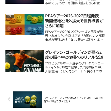
るのでしょうか？今回は、競技をさらに面白
くするためのアイデアや提案を具体的に掘
り下げました。この記事を読めば、ピックル
ボールの可能性にワクワクすること間違い
PPAツアー2026-2027日程発表
コラム
なし...
新開催地と海外拡大で世界戦線が
さらに加速
PPAツアーの2026-2027シーズン日程が発
表されました。今季はアメリカ国内の人気開
催地が戻るだけでなく、新たな都市や海外
大会も一気に拡大。ランキング制度や下部
大会の整備も進み、プロシーン全体がもう
一段ギアを上げた印象です。PPAツアー...
グレイソン・ゴールディンが語る2
コラム
度の脳卒中と復帰へのリアルな道
プロピックルボール選手のグレイソン・ゴー
ルディンが、30歳で経験した2度の脳卒中、
入院生活、そして再びコートへ戻るまでの道
のりを語りました。競技人生だけでなく、人
生そのものと向き合うような内容です。30歳
のプロ選手を襲った突然の異変グレイソ...
アンディ・ロディックが驚いた！ピックルボールが「国
家レベル」のワケとは？