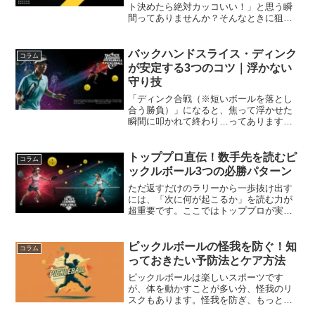
ト決めたら絶対カッコいい！」と思う瞬
間ってありませんか？そんなときに狙い
たいのが「アラウンド・ザ・ポスト
（ATP）」ショットです！今回は、ATP
を打つための具体的なコツや練習方法
バックハンドスライス・ディンク
コラム
を、わかりやすくお届けしま...
が安定する3つのコツ｜浮かない
守り技
「ディンク合戦（※短いボールを落とし
合う勝負）」になると、焦って浮かせた
瞬間に叩かれて終わり…ってありますよ
ね。そこで効くのがバックハンドのスラ
イス・ディンク。浮かせず低く入れるた
めの“具体的な形”を、今日から再現できる
トッププロ直伝！数手先を読むピ
コラム
ように解説します。バ...
ックルボール3つの必勝パターン
ただ返すだけのラリーから一歩抜け出す
には、「次に何が起こるか」を読む力が
超重要です。ここではトッププロが実際
に使っている3つのショットパターンを、
初心者にもわかるように具体的に紹介し
ます。今日の練習からマネできる内容な
ピックルボールの怪我を防ぐ！知
コラム
ので、イメトレしながら...
っておきたい予防法とケア方法
ピックルボールは楽しいスポーツです
が、体を動かすことが多い分、怪我のリ
スクもあります。怪我を防ぎ、もっと長
く楽しむために知っておきたい予防法と