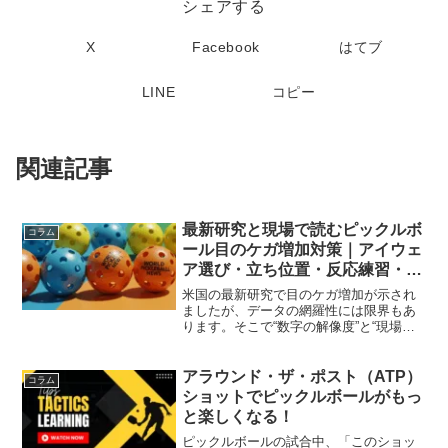
シェアする
X
Facebook
はてブ
LINE
コピー
関連記事
最新研究と現場で読むピックルボ
コラム
ール目のケガ増加対策｜アイウェ
ア選び・立ち位置・反応練習・安
全行動チェック
米国の最新研究で目のケガ増加が示され
ましたが、データの網羅性には限界もあ
ります。そこで“数字の解像度”と“現場で
効く対策”をセットで解説します。保護メ
ガネの選び方から立ち位置、反応練習ま
で、今日から実装できる形でまとめま
アラウンド・ザ・ポスト（ATP）
コラム
す。なぜ増えている？...
ショットでピックルボールがもっ
と楽しくなる！
ピックルボールの試合中、「このショッ