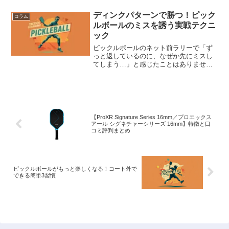
ケア方法を紹介します。これを読んで、
しっかり準備して、元気にピックルボー
ディンクパターンで勝つ！ピック
コラム
ルを楽しんでくださいね！ピ...
ルボールのミスを誘う実戦テクニ
ック
ピックルボールのネット前ラリーで「ず
っと返しているのに、なぜか先にミスし
てしまう…」と感じたことはありません
か。実はその原因、ショットの技術だけ
でなく、ディンクのパターンが単調にな
っていることにあるかもしれません。こ
の記事では、相手を少しず...
【ProXR Signature Series 16mm／プロエックス
アール シグネチャーシリーズ 16mm】特徴と口
コミ評判まとめ
ピックルボールがもっと楽しくなる！コート外で
できる簡単3習慣