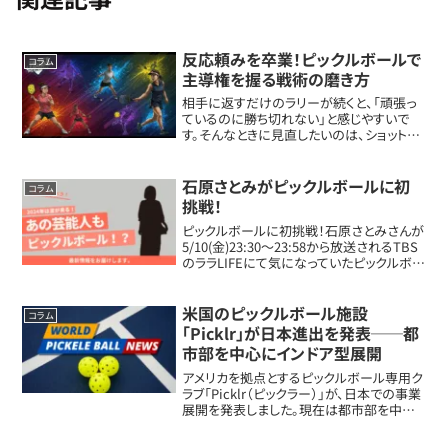
反応頼みを卒業！ピックルボールで
コラム
主導権を握る戦術の磨き方
相手に返すだけのラリーが続くと、「頑張っ
ているのに勝ち切れない」と感じやすいで
す。そんなときに見直したいのは、ショットの
強さよりも試合の進め方です。今回は、ピッ
クルボールで受け身のプレーから抜け出し、
自分から展開を作るための考え方を、実戦
石原さとみがピックルボールに初
コラム
イ...
挑戦！
ピックルボールに初挑戦！石原さとみさんが
5/10(金)23:30〜23:58から放送されるTBS
のララLIFEにて気になっていたピックルボー
ルの初体験をされるとのこと！一足先にファ
ンの間では盛り上がりの声が聞こえていま
す。ファンの声石原さと...
米国のピックルボール施設
コラム
「Picklr」が日本進出を発表──都
市部を中心にインドア型展開
アメリカを拠点とするピックルボール専用ク
ラブ「Picklr（ピックラー）」が、日本での事業
展開を発表しました。現在は都市部を中心
に、屋内型ピックルボール施設の開設を計
画しており、今後の動向に注目が集まりま