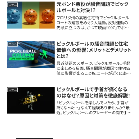
す。Picklrとは？Picklrは...
元ボンド悪役が騒音問題でピック
コラム
ルボールと対決！？
フロリダ州の高級住宅街でピックルボール
コートの建設をめぐり大騒動。反対運動の
先頭に立つのは、かつて映画『007』でボンド
と戦った悪役俳優ロバート・ダヴィ。問題の
本質は“スポーツ vs 生活の静けさ”という
現代的なテーマです。映画スターが登場...
ピックルボールの騒音問題と住宅
コラム
価値への影響：メリットとデメリット
とは？
最近話題のスポーツ、ピックルボール。手軽
に楽しめる反面、騒音問題が原因で住宅価
値に影響が出ることも。コートが近くにある
と、果たして家の価値は上がるのか？それと
も下がるのか？この記事では、ピックルボー
ルコートが住宅に与える影響について詳し
ピックルボールで手首が痛くなる
コラム
く解...
のはなぜ？原因と対策を徹底解説！
「ピックルボールを楽しんでいたら、手首が
痛くなった…」なんて経験ありませんか？最
近、ピックルボールのプレーヤーの間で手首
の痛みが増えているんです。特にキッチンラ
イン（※ネットに近いエリア）での細かい動き
や、フリック・ロールを多用する人は要注...