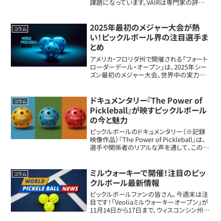
課題になっています。VAIRは専門家の評価
とAIを組み合わせ、プレーヤーが自分に合っ
たレベルで楽しく競える環境づくりを目指す
新しい評価システムです。VAIRはピック...
2025年最初のメジャー大会が熱
コラム
い！ピックルボール界の注目選手ま
とめ
アメリカ・フロリダ州で開催される「フォート
ローダーデール・オープン」は、2025年シー
ズン最初のメジャー大会。世界中の実力者
たちが集まり、記録更新やリベンジ、地元凱
旋などドラマ満載の展開に！今回は注目選
手の見どころを、わかりやすく＆楽しくご...
ドキュメンタリー『The Power of
コラム
Pickleball』が映すピックルボール
の今と魅力
ピックルボールのドキュメンタリー（※記録
映像作品）『The Power of Pickleball』は、
選手や関係者のリアルな声を通して、このス
ポーツがなぜここまでブームになったのか
を掘り下げています。競技ガチ勢はもちろ
ん、「ちょっと気にな...
ミルウォーキーで開催！注目のピッ
コラム
クルボール最新情報
ピックルボールファンの皆さん、今週末は注
目です！「Veoliaミルウォーキーオープン」が
11月14日から17日まで、ウィスコンシン州ミ
ルウォーキーのBaird Centerで開催されま