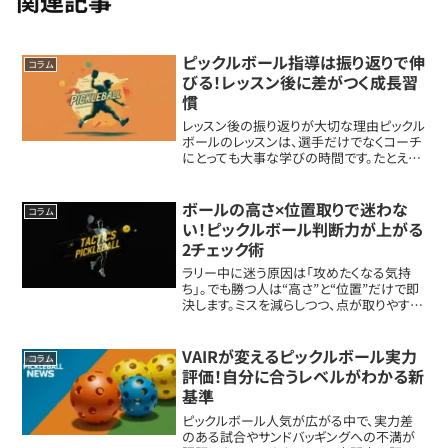
関連記事
ピックルボール指導は振り返りで伸
コラム
びる！レッスン後に差がつく成長習
慣
レッスン後の振り返りが大切な理由ピックル
ボールのレッスンは、選手だけでなくコーチ
にとっても大事な学びの時間です。たとえ
ば、同じ「サーブ練習」でも、ある日は説明が
スムーズに伝わり、別の日は選手が戸惑う
こともあります。その違いを振り返ること
ボールの高さ×位置取りで迷わな
コラム
で、...
い！ピックルボール判断力が上がる
2チェック術
ラリー中に迷う原因は「攻めたくなる気持
ち」。でも勝つ人は“高さ”と“位置”だけで即
決します。ミスを減らしつつ、点が取りやすい
選択を具体例つきでまとめます。プロとアマ
の差は「判断の速さ」と「我慢」プロっぽく見
える人って、派手な強打より「失点し...
VAIRが変えるピックルボール実力
コラム
評価！自分に合うレベルがわかる新
基準
ピックルボール人気が広がる中で、実力差
のある試合やサンドバッギングへの不満が