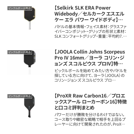
16.0インチ（約40.6cm）、幅約8.0インチ（約
20....
【Selkirk SLK ERA Power
ピックルボール用品
Widebody／セルカーク エスエル
ケー エラ パワー ワイドボディ】特
徴と口コミ評判まとめ
パドルの基本情報・フェイス素材：グラスファ
イバーコンポジット・グリップの形状と素材：
SLK コンフォートグリップ・重量：平均約7.8
から8.2オンス（約221から232g）・長さ、幅：
長さ約16.0インチ（約40.6cm）、幅約8.0イン
チ...
【JOOLA Collin Johns Scorpeus
ピックルボール用品
Pro IV 16mm／ヨーラ コリン・ジ
ョンズ スコルピウス プロIV】特徴と
口コミ評判まとめ
ピックルボールを始めてみたい方やパドルを
探している方に向けて、ヨーラ（JOOLA）の
コリン・ジョンズ スコルピウス プロ
IV（Collin Johns Scorpeus Pro IV 16mm）
パドルの新しいメリット・扱いや特徴を詳しく
解説...
【ProXR Raw Carbon16／プロエ
ピックルボール用品
ックスアール ローカーボン16】特徴
と口コミ評判まとめ
パワーだけが勝敗を分けるわけではない。
コース取りや緻密な戦略で相手を上回るプ
レーヤーに向けて開発されたのが、ProXR
Raw Carbon 16。戦術的プレースタイルに必
要な「コントロール」「一貫性」「手の内感」を