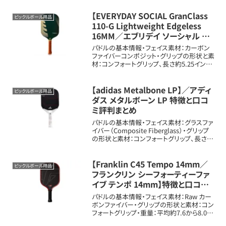
【EVERYDAY SOCIAL GranClass
ピックルボール用品
110-G Lightweight Edgeless
16MM／エブリデイ ソーシャル グ
ランクラス 110-G ライトウェイト エ
パドルの基本情報・フェイス素材：カーボン
ッジレス 16mm】特徴と口コミ評判
ファイバーコンポジット・グリップの形状と素
材：コンフォートグリップ、長さ約5.25イン
まとめ
チ・重量：平均約7.4から7.7オンス（約210か
ら218g）・長さ、幅：長さ約16.3インチ（約
41.4cm）、...
【adidas Metalbone LP】／アディ
ピックルボール用品
ダス メタルボーン LP 特徴と口コ
ミ評判まとめ
パドルの基本情報・フェイス素材：グラスファ
イバー（Composite Fiberglass）・グリップ
の形状と素材：コンフォートグリップ、長さ約
4.75インチ・重量：平均約7.9オンス（約
224g）・長さ、幅：長さ約16.5インチ（約41....
【Franklin C45 Tempo 14mm／
ピックルボール用品
フランクリン シーフォーティーファ
イブ テンポ 14mm】特徴と口コミ
評判まとめ
パドルの基本情報・フェイス素材：Raw カー
ボンファイバー・グリップの形状と素材：コン
フォートグリップ・重量：平均約7.6から8.0オ
ンス（約215から227g）・長さ、幅：長さ約