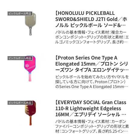
【HONOLULU PICKLEBALL
ピックルボール用品
SWORD&SHIELD J2TI Gold／ホ
ノルル ピックルボール ソード＆シ
ールド J2TI ゴールド】特徴と口コ
パドルの基本情報・フェイス素材：複合カー
ミ評判まとめ
ボンコンポジット・グリップの形状と素材：エ
ルゴノミックコンフォートグリップ、長さ約5.0
インチ・重量：平均約7.9から8.1オンス（約
224から230g）・長さ、幅：長さ約16インチ
（約40.6cm）...
【Proton Series One Type A
ピックルボール用品
Elongated 15mm／プロトン シリ
ーズワン タイプA エロンゲイテッド
15mm】特徴と口コミ評判まとめ
ピックルボールを始めてみたい方やパドルを
探している方に向けて、Proton（プロトン）
のSeries One Type A Elongated 15mmパ
ドルの新しいメリット・扱いや特徴を詳しく解
説します。パドルの基本情報フェイス素材：
Na...
【EVERYDAY SOCIAL Gran Class
ピックルボール用品
110-R Lightweight Edgeless
16MM／エブリデイ ソーシャル グ
ランクラス 110-R ライトウェイト エ
パドルの基本情報・フェイス素材：カーボン
ッジレス 16mm】特徴と口コミ評判
ファイバーコンポジット・グリップの形状と素
材：コンフォートグリップ、長さ約5.25イン
まとめ
チ・重量：平均約7.4から7.7オンス（約210か