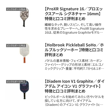
ら218g）・長さ、幅：長さ約16.3インチ（約
41.4cm）、...
【ProXR Signature 16／プロエッ
ピックルボール用品
クスアール シグネチャー 16mm】
特徴と口コミ評判まとめ
繊細なタッチ、鋭いスピン、そして高い操作
性を求めるプレーヤーへ。ProXR Signature
16は、従来のSignature Graphiteモデルを
進化させたコントロール志向の高性能カー
ボンパドルです。3Kカーボンフェイス
×16mm厚...
【Holbrook Pickleball SoHo／ホ
ピックルボール用品
ルブルックソーホー 】特徴と口コミ
評判まとめ
パドルの基本情報・フェイス素材：カーボン
ファイバー・グリップの形状と素材：エルゴノ
ミックグリップ・重量：平均約7.7から8.1オン
ス（約218から230g）・長さ、幅：長さ約16.0
インチ（約40.6cm）、幅約7.8インチ（約
19.8cm...
【Diadem Icon V1 Graphite／ダイ
ピックルボール用品
アデム アイコン V1 グラファイト】
特徴と口コミ評判まとめ
ピックルボールを始めてみたい方やパドルを
探している方に向けて、ダイアデム
（Diadem）のアイコン V1 グラファイト（Icon
V1 Graphite）パドルの新しいメリット・扱い