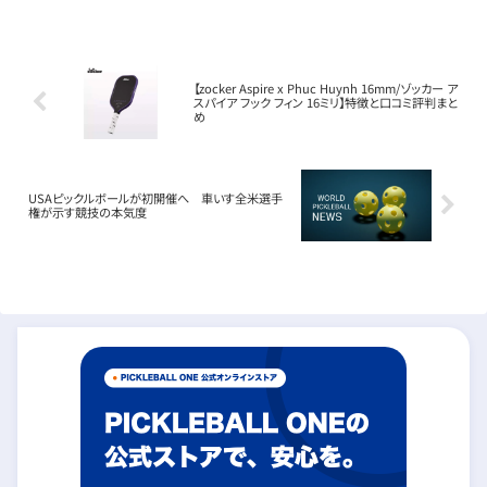
や特徴を詳しく解説します。パドルの基本情
報フェイス素材：日...
【zocker Aspire x Phuc Huynh 16mm/ゾッカー ア
スパイア フック フィン 16ミリ】特徴と口コミ評判まと
め
USAピックルボールが初開催へ 車いす全米選手
権が示す競技の本気度