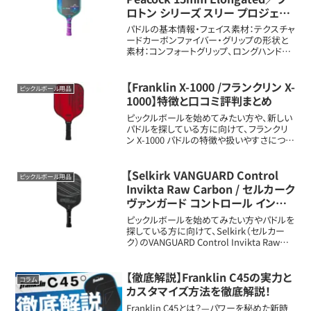
ロトン シリーズ スリー プロジェク
ト ピーコック 15mm エロンゲーテ
パドルの基本情報・フェイス素材：テクスチャ
ッド】特徴と口コミ評判まとめ
ードカーボンファイバー・グリップの形状と
素材：コンフォートグリップ、ロングハンドル
設計・重量：平均約7.9から8.3オンス（約224
から235g）・長さ、幅：長さ約16.5インチ（約
41.9cm）、...
【Franklin X-1000 /フランクリン X-
ピックルボール用品
1000】特徴と口コミ評判まとめ
ピックルボールを始めてみたい方や、新しい
パドルを探している方に向けて、フランクリ
ン X-1000 パドルの特徴や扱いやすさについ
て詳しく解説します。パドルの基本情報フェイ
ス素材: 複合ファイバーグラスコア素材:
13mm (約0.51cm)...
【Selkirk VANGUARD Control
ピックルボール用品
Invikta Raw Carbon / セルカーク
ヴァンガード コントロール インビ
クタ ローカーボン】特徴と口コミ評
ピックルボールを始めてみたい方やパドルを
判まとめ
探している方に向けて、Selkirk（セルカー
ク）のVANGUARD Control Invikta Raw
Carbon（ヴァンガード コントロール インビ
クタ ローカーボン）パドルの新しいメリッ
ト...
【徹底解説】Franklin C45の実力と
コラム
カスタマイズ方法を徹底解説！
Franklin C45とは？—パワーを秘めた新時