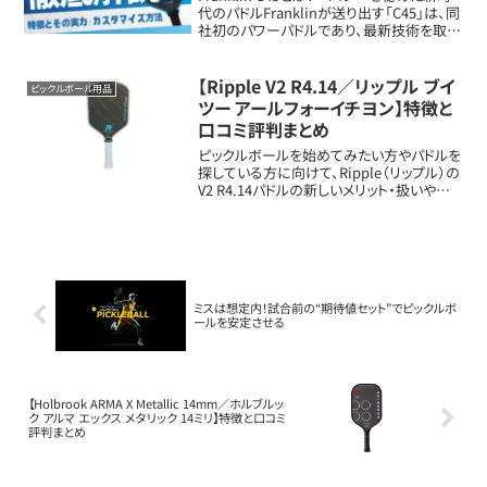
代のパドルFranklinが送り出す「C45」は、同
社初のパワーパドルであり、最新技術を取り
入れた渾身のパドルです。特に注目すべき
は、スピンとパワーの両立を目指した設計。
さらに、カスタマイズ...
【Ripple V2 R4.14／リップル ブイ
ピックルボール用品
ツー アールフォーイチヨン】特徴と
口コミ評判まとめ
ピックルボールを始めてみたい方やパドルを
探している方に向けて、Ripple（リップル）の
V2 R4.14パドルの新しいメリット・扱いや特
徴を詳しく解説します。パドルの基本情報項
目内容フェイス素材Raw Toray T700 カー
ボンファイバ...
ミスは想定内！試合前の“期待値セット”でピックルボ
ールを安定させる
【Holbrook ARMA X Metallic 14mm／ホルブルッ
ク アルマ エックス メタリック 14ミリ】特徴と口コミ
評判まとめ