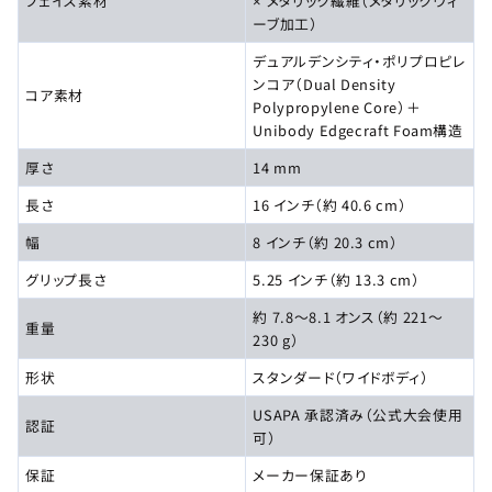
フェイス素材
× メタリック繊維（メタリックウィ
ーブ加工）
デュアルデンシティ・ポリプロピレ
ンコア（Dual Density
コア素材
Polypropylene Core）＋
Unibody Edgecraft Foam構造
厚さ
14 mm
長さ
16 インチ（約 40.6 cm）
幅
8 インチ（約 20.3 cm）
グリップ長さ
5.25 インチ（約 13.3 cm）
約 7.8～8.1 オンス（約 221～
重量
230 g）
形状
スタンダード（ワイドボディ）
USAPA 承認済み（公式大会使用
認証
可）
保証
メーカー保証あり