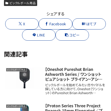
ピックルボール用品
シェアする
X
Facebook
はてブ
LINE
コピー
関連記事
【Oneshot Pureshot Brian
ピックルボール用品
Ashworth Series / ワンショット
ピュアショット ブライアン・アシュ
ワース シリーズ】特徴と口コミ評判
ピックルボールを始めてみたい方やパドルを
まとめ
探している方に向けて、Oneshot（ワンショ
ット）のPureshot Brian Ashworth
Series（ピュアショット ブライアン・アシュワ
ース シリーズ）パドルの新しいメリット・扱い
や特...
【Proton Series Three Project
ピックルボール用品
Peacock 15mm Elongated／プ