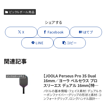
ピックルボール用品
シェアする
X
Facebook
はてブ
LINE
コピー
関連記事
【JOOLA Perseus Pro 3S Dual
ピックルボール用品
16mm／ヨーラ ペルセウス プロ
スリーエス デュアル 16mm】特徴と
口コミ評判まとめ
パドルの基本情報・フェイス素材：デュアルカ
ーボンファイバー・グリップの形状と素材：コ
ンフォートグリップ、ロングハンドル設計・重
量：平均約8.1から8.5オンス（約230から
241g）・長さ、幅：長さ約16.5インチ（約