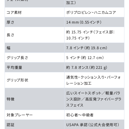
加工）
コア素材
ポリプロピレン・ハニカムコア
厚さ
14 mm（0.55インチ）
約 15.75 インチ（フェイス部：
長さ
10.75 インチ）
幅
7.8 インチ（約 19.8 cm）
グリップ長さ
5 インチ（約 12.7 cm）
平均重量
約 7.8 オンス（約 221 g）
通気性・クッション入り・パーフォ
グリップ形状
レーション加工
広いスイートスポット／軽量バラ
特徴
ンス設計／高反発ファイバーグラ
スフェイス
対象プレーヤー
初心者〜中級者
認証
USAPA 承認（公式大会使用可）