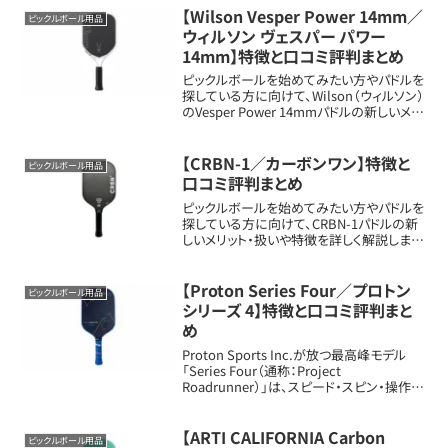
41.9cm）、幅約7...
【Wilson Vesper Power 14mm／
ピックルボール用品
ウィルソン ヴェスパー パワー
14mm】特徴と口コミ評判まとめ
ピックルボールを始めてみたい方やパドルを
探している方に向けて、Wilson（ウィルソン）
のVesper Power 14mmパドルの新しいメリ
ット・扱いや特徴を詳しく解説します。パドル
の基本情報フェイス素材：Raw Hybrid（カ
ーボンフ...
【CRBN-1／カーボンワン】特徴と
ピックルボール用品
口コミ評判まとめ
ピックルボールを始めてみたい方やパドルを
探している方に向けて、CRBN-1パドルの新
しいメリット・扱いや特徴を詳しく解説しま
す。パドルの基本情報フェイス素材：T700 カ
ーボンファイバー（高テクスチャー・高耐久）
サイズ：全長 約16.5イン...
【Proton Series Four／プロトン
ピックルボール用品
シリーズ 4】特徴と口コミ評判まと
め
Proton Sports Inc.が放つ最高峰モデル
「Series Four（通称：Project
Roadrunner）」は、スピード・スピン・操作性
の三拍子がそろったハイブリッドパドル。上級
者向けの本格仕様ながら、抜群の打感と先
進素材...
【ARTI CALIFORNIA Carbon
ピックルボール用品