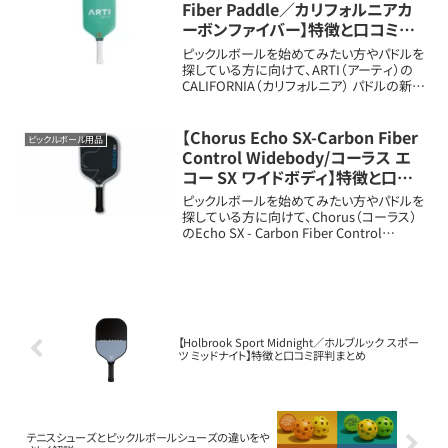
Fiber Paddle／カリフォルニアカ
ーボンファイバー】特徴と口コミ評
判まとめ
ピックルボールを始めてみたい方やパドルを
探している方に向けて、ARTI（アーティ）の
CALIFORNIA（カリフォルニア） パドルの新し
いメリット・扱いや特徴を詳しく解説します。
西海岸の爽やかなデザイン性と高機能を兼
ね備えた、注目のモデル...
【Chorus Echo SX-Carbon Fiber
ピックルボール用品
Control Widebody/コーラス エ
コー SX ワイドボディ】特徴と口コ
ミ評判まとめ
ピックルボールを始めてみたい方やパドルを
探している方に向けて、Chorus（コーラス）
のEcho SX - Carbon Fiber Control
Widebody（エコー SX ワイドボディ）パドル
の新しいメリット・扱いや特徴を詳しく解...
【Holbrook Sport Midnight／ホルブルック スポー
ツ ミッドナイト】特徴と口コミ評判まとめ
テニスシューズとピックルボールシューズの違いをや