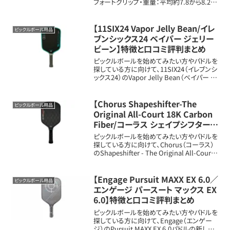
フォートグリップ・重量：平均約7.8から8.2オ
ンス（約221から232g）・長さ、幅：長さ約
16.5インチ（約41.9cm）、幅約7.5インチ（約
19....
【11SIX24 Vapor Jelly Bean/イレ
ピックルボール用品
ブンシックス24 ベイパー ジェリー
ビーン】特徴と口コミ評判まとめ
ピックルボールを始めてみたい方やパドルを
探している方に向けて、11SIX24（イレブンシ
ックス24）のVapor Jelly Bean（ベイパー ジ
ェリービーン）パドルの新しいメリット・扱い
や特徴を詳しく解説します。パドルの基本情
報フェイス...
【Chorus Shapeshifter-The
ピックルボール用品
Original All-Court 18K Carbon
Fiber/コーラス シェイプシフター
オリジナル オールコート 18Kカー
ピックルボールを始めてみたい方やパドルを
ボンファイバー】特徴と口コミ評判
探している方に向けて、Chorus（コーラス）
のShapeshifter - The Original All-Court
まとめ
18K Carbon Fiber（シェイプシフター オリジ
ナル オールコート...
【Engage Pursuit MAXX EX 6.0／
ピックルボール用品
エンゲージ パースート マックス EX
6.0】特徴と口コミ評判まとめ
ピックルボールを始めてみたい方やパドルを
探している方に向けて、Engage（エンゲー
ジ）のPursuit MAXX EX 6.0パドルの新しい