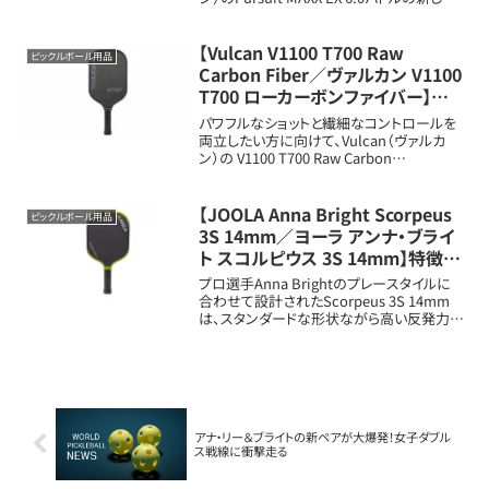
メリット・扱いや特徴を詳しく解説します。パ
ドルの基本情報フェイス素材：Enhanced
Frict...
【Vulcan V1100 T700 Raw
ピックルボール用品
Carbon Fiber／ヴァルカン V1100
T700 ローカーボンファイバー】特
徴と口コミ評判まとめ
パワフルなショットと繊細なコントロールを
両立したい方に向けて、Vulcan（ヴァルカ
ン）の V1100 T700 Raw Carbon
Fiber（V1100 T700 ローカーボンファイバ
ー） の特徴を紹介します。“フライング・フレ
ンチマ...
【JOOLA Anna Bright Scorpeus
ピックルボール用品
3S 14mm／ヨーラ アンナ・ブライ
ト スコルピウス 3S 14mm】特徴と
口コミ評判まとめ
プロ選手Anna Brightのプレースタイルに
合わせて設計されたScorpeus 3S 14mm
は、スタンダードな形状ながら高い反発力と
繊細なコントロール性能を両立する競技者
向けの1本です。パドルの基本情報フェイス
素材：Charged C...
アナ・リー＆ブライトの新ペアが大爆発！女子ダブル
ス戦線に衝撃走る