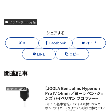
ピックルボール用品
シェアする
X
Facebook
はてブ
LINE
コピー
関連記事
【JOOLA Ben Johns Hyperion
ピックルボール用品
Pro IV 14mm ／ヨーラ ベン・ジョ
ンズ ハイペリオン プロ フォー
14mm】特徴と口コミ評判まとめ
パドルの基本情報・フェイス素材：Raw カー
ボンファイバー・グリップの形状と素材：コン