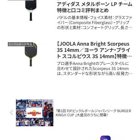
アディダス メタルボーン LP チーム
特徴と口コミ評判まとめ
パドルの基本情報・フェイス素材：グラスファ
イバー（Composite Fiberglass）・グリップ
の形状と素材：コンフォートグリップ、長さ約
4.75インチ・重量：平均7.8オンス（約221g）
※範囲7.7〜8.1オンス（約218〜229...
【JOOLA Anna Bright Scorpeus
ピックルボール用品
3S 14mm／ヨーラ アンナ・ブライ
ト スコルピウス 3S 14mm】特徴と
口コミ評判まとめ
プロ選手Anna Brightのプレースタイルに
合わせて設計されたScorpeus 3S 14mm
は、スタンダードな形状ながら高い反発力と
繊細なコントロール性能を両立する競技者
向けの1本です。パドルの基本情報フェイス
素材：Charged C...
「第1回 PJFピックルボールジャパンリーグ BURGER
KING® CUP 」大盛況のうちに閉幕！