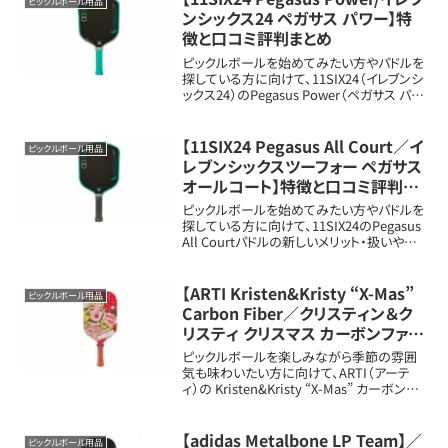
ピックルボール用品
ンシックス24 ペガサス パワー】特
徴と口コミ評判まとめ
ピックルボールを始めてみたい方やパドルを
探している方に向けて、11SIX24（イレブンシ
ックス24）のPegasus Power（ペガサス パワ
ー）パドルの新しいメリット・扱いや特徴を詳
しく解説します。パドルの基本情報フェイス素
材：11SI...
【11SIX24 Pegasus All Court／イ
ピックルボール用品
レブンシックスツーフォー ペガサス
オールコート】特徴と口コミ評判ま
とめ
ピックルボールを始めてみたい方やパドルを
探している方に向けて、11SIX24のPegasus
All Courtパドルの新しいメリット・扱いや特
徴を詳しく解説します。パドルの基本情報項
目内容フェイス素材FCCサーフェス（ファイ
バーカーボンコ...
【ARTI Kristen&Kristy “X-Mas”
ピックルボール用品
Carbon Fiber／クリスティン＆ク
リスティ クリスマス カーボンファイ
バー】特徴と口コミ評判まとめ
ピックルボールを楽しみながら季節の雰囲
気も味わいたい方に向けて、ARTI（アーテ
ィ）の Kristen&Kristy “X-Mas” カーボンフ
ァイバー モデルの魅力を紹介します。クリス
マスをテーマにした華やかなデザインなが
ら、性能は本格派...
【adidas Metalbone LP Team】／
ピックルボール用品