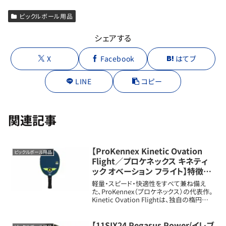
ピックルボール用品
シェアする
X
Facebook
はてブ
LINE
コピー
関連記事
【ProKennex Kinetic Ovation
ピックルボール用品
Flight／プロケネックス キネティ
ック オベーション フライト】特徴と
口コミ評判まとめ
軽量・スピード・快適性をすべて兼ね備え
た、ProKennex（プロケネックス）の代表作。
Kinetic Ovation Flightは、独自の楕円形フ
ェイスとKinetic振動吸収構造を融合させ
た、「軽いのにパワフル」を実現した革新的パ
ドル...
【11SIX24 Pegasus Power/イレブ