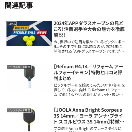
関連記事
2024年APPダラスオープンの見ど
コラム
ころ！注目選手や大会の魅力を徹底
解説！
今、世界中で注目を集めているピックルボー
ル。その中でも特に話題なのが、2024年に
開催される「APPダラスオープン」です。プロ
からアマチュア、シニアまで、幅広い選手が
競うこの大会は、熱い試合展開が期待され
ています。この記事では、APPダラス...
【Refoam R4.14／リフォーム アー
ピックルボール用品
ルフォーイチヨン】特徴と口コミ評
判まとめ
ピックルボールを始めてみたい方やパドルを
探している方に向けて、Refoam（リフォー
ム）のR4.14パドルの新しいメリット・扱いや
特徴を詳しく解説します。パドルの基本情報
項目内容フェイス素材Raw Toray T700 カ
ーボンファイバー（...
【JOOLA Anna Bright Scorpeus
ピックルボール用品
3S 14mm／ヨーラ アンナ・ブライ
ト スコルピウス 3S 14mm】特徴と
口コミ評判まとめ
プロ選手Anna Brightのプレースタイルに