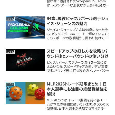
合わせて設計されたScorpeus 3S 14mm
は、スタンダードな形状ながら高い反発力と
繊細なコントロール性能を両立する競技者
向けの1本です。パドルの基本情報フェイス
素材：Charged C...
94歳、現役ピックルボール選手ジョ
コラム
イス・ジョーンズの魅力
ジョイス・ジョーンズさんは94歳になった今
も、ピックルボールのコートで輝いています！
このスポーツの黎明期から関わり続けてき
た彼女の人生と情熱に迫ります。ジョイス・
ジョーンズとは？ジョイス・ジョーンズさんは
アメリカ・シアトル出身。実は、ピック...
スピードアップの打ち方を攻略！バ
コラム
ウンド後とノーバウンドの使い分け
ピックルボールでラリーの流れを一気に変
えたいなら、スピードアップの使い方が重要
です。バウンド後に打つ攻め方と、ノーバウン
ドで打つ攻め方の違いを知るだけで、ネット
前の攻防がかなり楽しくなります。スピード
アップは流れを変える攻撃ショットスピー
MLP2026トレード期限まとめ｜日
コラム
ド...
本人選手にも注目の終盤戦補強を
解説
MLP2026では、トレード期限を前に各チー
ムが本気の補強に動いています。ダラスの大
型補強、日本人選手が所属するマイアミの
動きなど、終盤戦を楽しむための注目ポイン