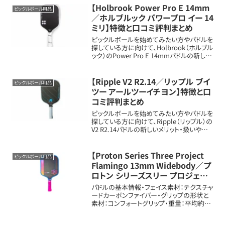
（Raw Carbon...
【Holbrook Power Pro E 14mm
ピックルボール用品
／ホルブルック パワープロ イー 14
ミリ】特徴と口コミ評判まとめ
ピックルボールを始めてみたい方やパドルを
探している方に向けて、Holbrook（ホルブル
ック）のPower Pro E 14mmパドルの新しい
メリット・扱いや特徴を詳しく解説します。パ
ドルの基本情報項目内容フェイス素材
Force-Tec U...
【Ripple V2 R2.14／リップル ブイ
ピックルボール用品
ツー アールツーイチヨン】特徴と口
コミ評判まとめ
ピックルボールを始めてみたい方やパドルを
探している方に向けて、Ripple（リップル）の
V2 R2.14パドルの新しいメリット・扱いや特
徴を詳しく解説します。パドルの基本情報項
目内容フェイス素材Raw Toray T700 カー
ボンファイバ...
【Proton Series Three Project
ピックルボール用品
Flamingo 13mm Widebody／プ
ロトン シリーズスリー プロジェクト
フラミンゴ 13mm ワイドボディ】特
パドルの基本情報・フェイス素材：テクスチャ
徴と口コミ評判まとめ
ードカーボンファイバー・グリップの形状と
素材：コンフォートグリップ・重量：平均約7.7
から8.1オンス（約218から230g）・長さ、幅：
長さ約16.0インチ（約40.6cm）、幅約8.0イン