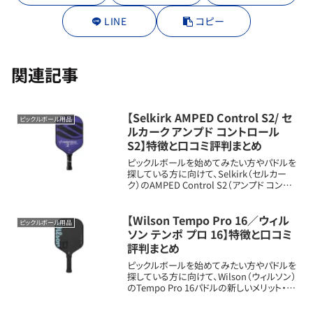
LINE
コピー
関連記事
【Selkirk AMPED Control S2/ セ
ピックルボール用品
ルカーク アンプド コントロール
S2】特徴と口コミ評判まとめ
ピックルボールを始めてみたい方やパドルを
探している方に向けて、Selkirk（セルカー
ク）のAMPED Control S2（アンプド コント
ロール S2 ）パドルの新しいメリット・扱いや
特徴を詳しく解説します。パドルの基本情報
ブランド：S...
【Wilson Tempo Pro 16／ウィル
ピックルボール用品
ソン テンポ プロ 16】特徴と口コミ
評判まとめ
ピックルボールを始めてみたい方やパドルを
探している方に向けて、Wilson（ウィルソン）
のTempo Pro 16パドルの新しいメリット・扱
いや特徴を詳しく解説します。パドルの基本
情報フェイス素材：生カーボンファイバー