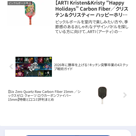
チ（約...
【ARTI Kristen&Kristy “Happy
ピックルボール用品
Holidays” Carbon Fiber／クリス
テン＆クリスティー ハッピーホリデ
ーズ カーボンファイバー】特徴と口
ピックルボールを室内で楽しみたい方や、季
コミ評判まとめ
節感のあるおしゃれなデザインパドルを探し
ている方に向けて、ARTI（アーティ）の
Kristen&Kristy “Happy Holidays” カーボ
ンファイバー モデルの特徴と魅力を詳しく解
説しま...
2026年に勝率を上げる！キッチン突撃卒業の4ステッ
プ戦術ガイド
【Six Zero Quartz Raw Carbon Fiber 15mm ／シ
ックスゼロ クォーツ ロウカーボンファイバー
15mm】特徴と口コミ評判まとめ