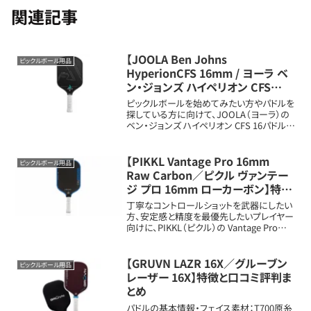
関連記事
【JOOLA Ben Johns
ピックルボール用品
HyperionCFS 16mm / ヨーラ ベ
ン・ジョンズ ハイペリオン CFS
16mm】特徴と口コミ評判まとめ
ピックルボールを始めてみたい方やパドルを
探している方に向けて、JOOLA（ヨーラ）の
ベン・ジョンズ ハイペリオン CFS 16パドルの
新しいメリット・扱いや特徴を詳しく解説しま
す。パドルの基本情報フェイス素材：グラファ
イト（CFS＝カーボン...
【PIKKL Vantage Pro 16mm
ピックルボール用品
Raw Carbon／ピクル ヴァンテー
ジ プロ 16mm ローカーボン】特徴
と口コミ評判まとめ
丁寧なコントロールショットを武器にしたい
方、安定感と精度を最優先したいプレイヤー
向けに、PIKKL（ピクル）の Vantage Pro
16mm Raw Carbon（ヴァンテージ プロ
16mm ローカーボン） の特徴を紹介しま
す。16m...
【GRUVN LAZR 16X／グルーブン
ピックルボール用品
レーザー 16X】特徴と口コミ評判ま
とめ
パドルの基本情報・フェイス素材：T700原糸