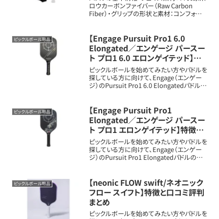
ロウカーボンファイバー（Raw Carbon
Fiber）・グリップの形状と素材：コンフォート
グリップ、長さ約5.5インチ・重量：平均約8.0
オンス（約227g）・長さ、幅：長さ約16.5イン
チ（...
【Engage Pursuit Pro1 6.0
ピックルボール用品
Elongated／エンゲージ パースー
ト プロ1 6.0 エロンゲイテッド】特
徴と口コミ評判まとめ
ピックルボールを始めてみたい方やパドルを
探している方に向けて、Engage（エンゲー
ジ）のPursuit Pro1 6.0 Elongatedパドルの
新しいメリット・扱いや特徴を詳しく解説しま
す。パドルの基本情報フェイス素材：Raw
Tor...
【Engage Pursuit Pro1
ピックルボール用品
Elongated／エンゲージ パースー
ト プロ1 エロンゲイテッド】特徴と
口コミ評判まとめ
ピックルボールを始めてみたい方やパドルを
探している方に向けて、Engage（エンゲー
ジ）のPursuit Pro1 Elongatedパドルの新
しいメリット・扱いや特徴を詳しく解説しま
す。パドルの基本情報フェイス素材：Raw
Toray T...
【neonic FLOW swift/ネオニック
ピックルボール用品
フロー スイフト】特徴と口コミ評判
まとめ
ピックルボールを始めてみたい方やパドルを