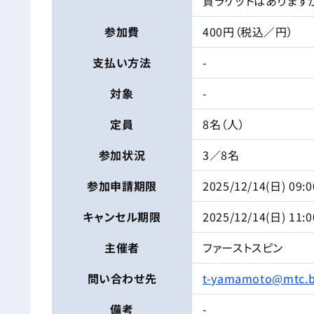
貸ラケットはあります
参加費
400円（税込／円）
支払い方法
-
対象
-
定員
8名（人）
参加状況
3／8名
参加申請
期限
2025/12/14(日) 09:0
キャンセル
期限
2025/12/14(日) 11:0
主催者
ファーストスピン
問い合わせ先
t-yamamoto@mtc.bi
備考
-