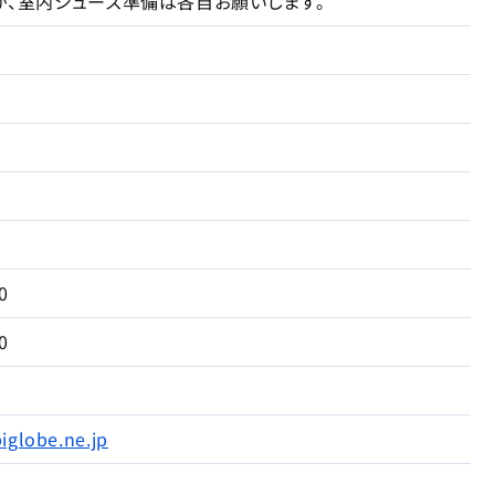
が、室内シューズ準備は各自お願いします。
0
0
globe.ne.jp