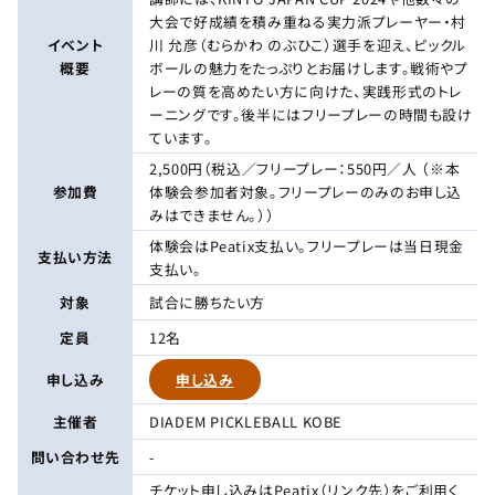
大会で好成績を積み重ねる実力派プレーヤー・村
イベント
川 允彦（むらかわ のぶひこ）選手を迎え、ピックル
概要
ボールの魅力をたっぷりとお届けします。戦術やプ
レーの質を高めたい方に向けた、実践形式のトレ
ーニングです。後半にはフリープレーの時間も設け
ています。
2,500円（税込／フリープレー：550円／人 （※本
参加費
体験会参加者対象。フリープレーのみのお申し込
みはできません。））
体験会はPeatix支払い。フリープレーは当日現金
支払い方法
支払い。
対象
試合に勝ちたい方
定員
12名
申し込み
申し込み
主催者
DIADEM PICKLEBALL KOBE
問い合わせ先
-
チケット申し込みはPeatix（リンク先）をご利用く