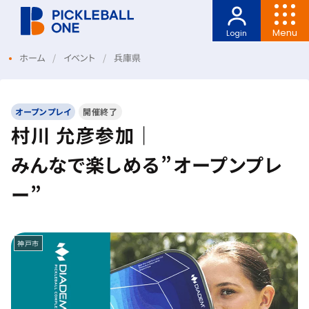
Menu
Login
ホーム
イベント
兵庫県
オープンプレイ
開催終了
村川 允彦参加｜
みんなで楽しめる”オープンプレ
ー”
神戸市