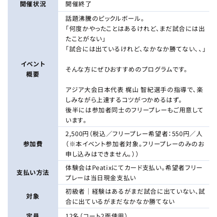
開催状況
開催終了
話題沸騰のピックルボール。
「何度かやったことはあるけれど、まだ試合には出
たことがない」
「試合には出ているけれど、なかなか勝てない、、」
イベント
そんな方にぜひおすすめのプログラムです。
概要
アジア大会日本代表 梶山 智紀選手の指導で、楽
しみながら上達するコツがつかめるはず。
後半には参加者同士のフリープレーもご用意して
います。
2,500円（税込／フリープレー希望者：550円／人
参加費
（※本イベント参加者対象。フリープレーのみのお
申し込みはできません。））
体験会はPeatixにてカード支払い。希望者フリー
支払い方法
プレーは当日現金支払い
初級者｜経験はあるがまだ試合に出ていない、試
対象
合に出ているがまだなかなか勝てない
定員
12名（コート2面使用）