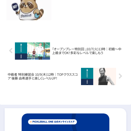
『オープンプレー特別回 』10/7(火)13時｜初級〜中
上級までOK！多彩なレベルで楽しもう
中級者 特別練習会 10/9(木)12時｜TOPクラススコ
ア 後藤 由希選手と楽しくレベルUP！