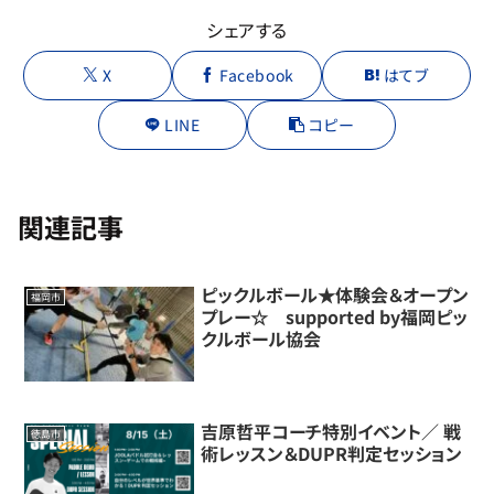
シェアする
X
Facebook
はてブ
LINE
コピー
関連記事
ピックルボール★体験会＆オープン
福岡市
プレー☆ supported by福岡ピッ
クルボール協会
吉原哲平コーチ特別イベント／ 戦
徳島市
術レッスン＆DUPR判定セッション