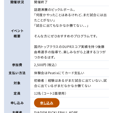
開催状況
開催終了
話題沸騰のピックルボール。
「何度かやったことはあるけれど、まだ試合には出
たことがない」
「試合に出てもなかなか勝てない、、」
イベント
概要
そんな方にぜひおすすめのプログラムです。
国内トップクラスのDUPRスコア実績を持つ後藤
由希選手の指導で、楽しみながら上達するコツが
つかめるはず。
参加費
2,500円（税込）
支払い方法
体験会はPeatixにてカード支払い
初級者｜経験はあるがまだ試合に出ていない、試
対象
合に出ているがまだなかなか勝てない
定員
12名（コート2面使用）
申し込み
申し込み
主催者
DIADEM PICKLEBALL KOBE