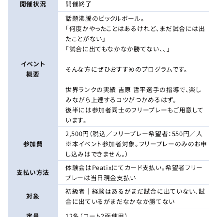
開催状況
開催終了
話題沸騰のピックルボール。
「何度かやったことはあるけれど、まだ試合には出
たことがない」
「試合に出てもなかなか勝てない、、」
イベント
そんな方にぜひおすすめのプログラムです。
概要
世界ランクの実績 吉原 哲平選手の指導で、楽し
みながら上達するコツがつかめるはず。
後半には参加者同士のフリープレーもご用意して
います。
2,500円（税込／フリープレー希望者：550円／人
参加費
※本イベント参加者対象。フリープレーのみのお申
し込みはできません。）
体験会はPeatixにてカード支払い。希望者フリー
支払い方法
プレーは当日現金支払い
初級者｜経験はあるがまだ試合に出ていない、試
対象
合に出ているがまだなかなか勝てない
定員
12名（コート2面使用）