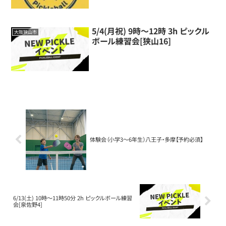
5/4(月祝) 9時～12時 3h ピックル
大阪狭山市
ボール練習会[狭山16]
体験会（小学3～6年生）八王子・多摩【予約必須】
6/13(土) 10時～11時50分 2h ピックルボール練習
会[泉佐野4]