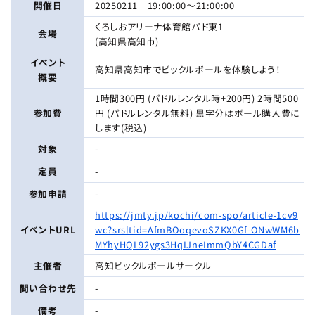
開催日
20250211 19:00:00〜21:00:00
くろしおアリーナ体育館パド東1
会場
(高知県高知市)
イベント
高知県高知市でピックルボールを体験しよう！
概要
1時間300円 (パドルレンタル時+200円) 2時間500
参加費
円 (パドルレンタル無料) 黒字分はボール購入費に
します(税込)
対象
-
定員
-
参加申請
-
https://jmty.jp/kochi/com-spo/article-1cv9
イベントURL
wc?srsltid=AfmBOoqevoSZKX0Gf-ONwWM6b
MYhyHQL92ygs3HqIJneImmQbY4CGDaf
主催者
高知ピックルボールサークル
問い合わせ先
-
備考
-