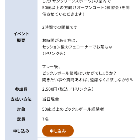
した「サングリーンスポーツ」の室内で
50歳以上の方向けオープンコート（練習会）を開
催させていただきます！
2時間での開催です
イベント
概要
お時間がある方は、
セッション後カフェコーナーでお茶も☺️
（ドリンク込）
プレー後、
ピックルボール談義はいかがでしょうか？
聞きたい事や質問あれば、遠慮なくお茶しながら☕️
参加費
2,500円（税込／ドリンク込）
支払い方法
当日現金
対象
50歳以上のピックルボール経験者
定員
7名
申し込み
申し込み