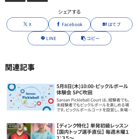
シェアする
X
Facebook
はてブ
LINE
コピー
関連記事
5月8日(木)10:00-ピックルボール
体験会 SPC吹田
Sansan Pickleball Court は、経験者でも、
未経験者でもピックルボールを楽しめる場
です。ピックルボールコートを設営し、来場さ
れた皆様のレベルに合わせてピックルボー
ルをプレーすることができます。運動してな
い方、何か始めてみ...
【ディンク特化】 単発初級レッスン
千代田区
【国内トップ選手直伝】 毎週木曜１
2：３５～