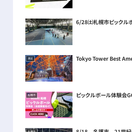
6/28㈯札幌市ピック
Tokyo Tower Best Ame
港区
ピックルボール体験会GO
船橋市
8/18 名護市 21世
名護市