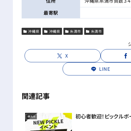
住所
沖縄県糸満市賀数３４
最寄駅
沖縄県
沖縄県
糸満市
糸満市
X
LINE
関連記事
初心者歓迎！ピックルボ
横浜市