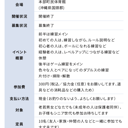
本部町民体育館
会場
(沖縄県国頭郡)
開催状況
開催終了
募集状況
募集終了
前半は練習メイン
初めての人は、練習しながら、ルール説明など
初心者の人は、ボールになれる練習など
イベント
経験者の人は、レベルアップにつながる練習など
概要
休憩
後半はゲーム練習をメイン
色々な人とペアになってのダブルスの練習
片付け・掃除・解散
300円（税込／協力金（任意）をお願いしてます、道
参加費
具などの消耗品などの購入ため）
支払い方法
現金（お釣りのないよう、よろしくお願いします）
老若男女どなたでも（未成年の人は保護者同伴）、
対象
お子様もシニア世代も参加お待ちしてます
10名（友人・家族・仲間の人などと一緒に参加でも
定員
大丈夫です）