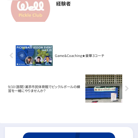
経験者
Game＆Coaching★豪華３コーチ
9/10（昼間）浦添市民体育館でピックルボールの練
習を一緒にやりませんか？