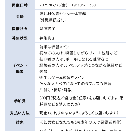
開催日時
2025/07/25(金) 19:30～21:30
読谷村体育センター体育館
会場
(沖縄県読谷村)
開催状況
開催終了
募集状況
募集終了
前半は練習メイン
初めての人は、練習しながら、ルール説明など
初心者の人は、ボールになれる練習など
イベント
経験者の人は、レベルアップにつながる練習など
概要
休憩
後半はゲーム練習をメイン
色々な人とペアになってのダブルスの練習
片付け・掃除・解散
300円（税込／協力金（任意）をお願いしてます、消
参加費
耗費などを購入のため）
支払い方法
現金（お釣りのないよう、よろしくお願いします）
対象
老若男女どなたでも（未成年の人は保護者同伴）
15名（友人・家族・仲間の人などと一緒に参加でも