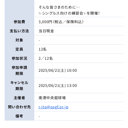
そんな皆さまのために…
✨シングルス向けの練習会✨を開催！
参加費
3,000円（税込／保険料込）
支払い方法
当日現金
対象
-
定員
12名
参加状況
2／12名
参加申請
2025/06/21(土) 10:00
期限
キャンセル
2025/06/21(土) 13:00
期限
主催者
南港中央庭球場
問い合わせ先
r-ito@osgf.or.jp
備考
-