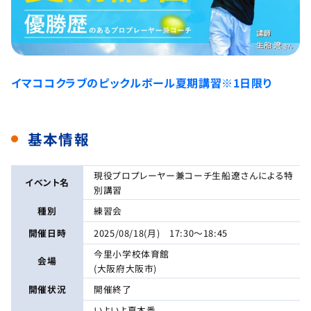
イマココクラブのピックルボール夏期講習※1日限り
基本情報
現役プロプレーヤー兼コーチ生船遼さんによる特
イベント名
別講習
種別
練習会
開催日時
2025/08/18(月) 17:30～18:45
今里小学校体育館
会場
(大阪府大阪市)
開催状況
開催終了
いよいよ夏本番