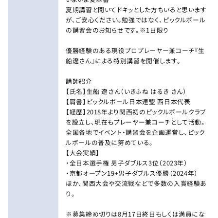
夏期講習と聞いてドキッとした方もいると思います
が、ご安心ください。勉強ではなく、ピックルボール
の講習会のお知らせです。※1日限り
優勝経験のある現役プロプレーヤー兼コーチ『生
船遼さん』による特別講習を開催します。
講師紹介
【氏名】生船 遼さん（いきふね はるき さん）
【肩書】ピックルボール日本連盟 西日本代表
【経歴】2018年より関西初のピックルボールクラブ
を設立し、現在もプレーヤー兼コーチとして活動。
全国各地でイベント・講習会を企画運営し、ピック
ルボールの普及に努めている。
【大会実績】
・全日本選手権 男子ダブルス3位（2023年）
・京都オープン19+男子ダブルス優勝（2024年）
ほか、関西大会や交流戦などで多数の入賞経験あ
り。
※募集締め切りは8月17日終日もしくは満員にな