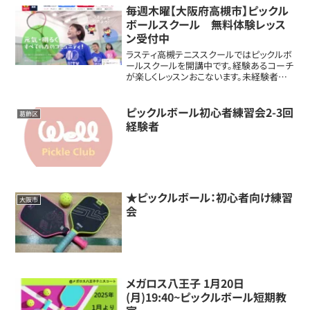
毎週木曜【大阪府高槻市】ピックル
ボールスクール 無料体験レッス
ン受付中
ラスティ高槻テニススクールではピックルボ
ールスクールを開講中です。経験あるコーチ
が楽しくレッスンおこないます。未経験者は
もちろん、サークルでやっているけど知識が
欲しい方や、もう少し教えて欲しいと思って
いる方はぜひ一度無料体験レッスンをご受
ピックルボール初心者練習会2-3回
葛飾区
講...
経験者
★ピックルボール：初心者向け練習
大阪市
会
メガロス八王子 1月20日
(月)19:40~ピックルボール短期教