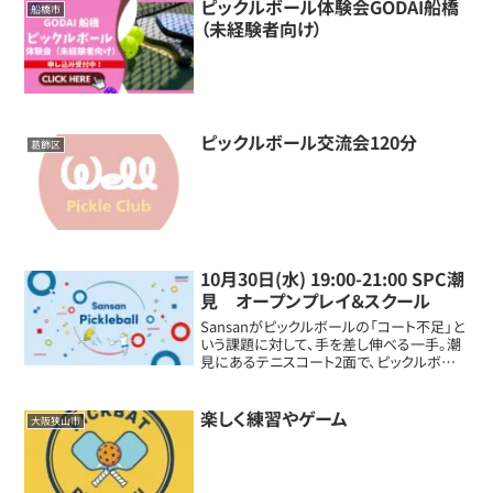
ピックルボール体験会GODAI船橋
船橋市
（未経験者向け）
ピックルボール交流会120分
葛飾区
10月30日(水) 19:00-21:00 SPC潮
見 オープンプレイ＆スクール
Sansanがピックルボールの「コート不足」と
いう課題に対して、手を差し伸べる一手。潮
見にあるテニスコート2面で、ピックルボー
ルコート8面を作る半常設コート！申込はこ
ちら
楽しく練習やゲーム
大阪狭山市