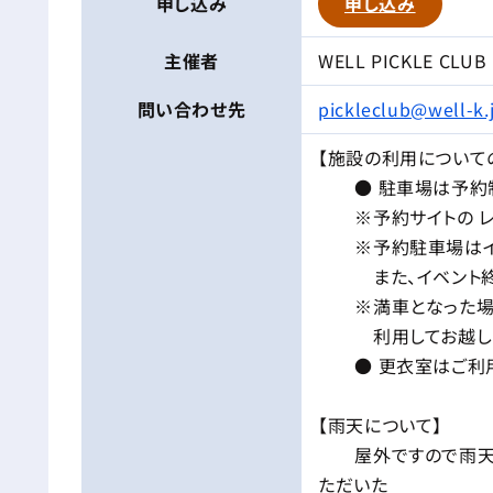
申し込み
申し込み
主催者
WELL PICKLE CLUB
問い合わせ先
pickleclub@well-k.
【施設の利用について
● 駐車場は予約制
※予約サイトの レン
※予約駐車場はイベ
また、イベント終了
※満車となった場合
利用してお越しく
● 更衣室はご利用
【雨天について】
屋外ですので雨天の
ただいた