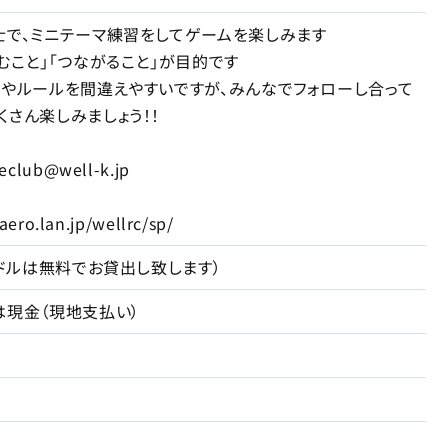
士で、ミニテーマ練習をしてゲームを楽しみます
むこと」「つながること」が目的です
トやルールを間違えやすいですが、みんなでフォローし合って
くさん楽しみましょう！！
lub@well-k.jp
ro.lan.jp/wellrc/sp/
パドルは無料でお貸出し致します）
は現金（現地支払い）
上