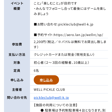
イベント
こと」「楽しむこと」が目的です
概要
・みんなでフォローし合って最後にはゲームを楽し
みましょう
■お問い合わせ:pickleclub@well-k.jp
■予約サイト:https://aero.lan.jp/wellrc/sp/
2,200円（税込／※パドルは無料でお貸出し致しま
参加費
す）
支払い方法
クレジットカードまたは現金（現地支払い）
対象
初心者（２～３回の経験者、10歳以上）
定員
6名
申し込み
申し込み
主催者
WELL PICKLE CLUB
問い合わせ先
pickleclub@well-k.jp
【施設の利用についての注意】
● 駐車場は予約制駐車場４台となります。別