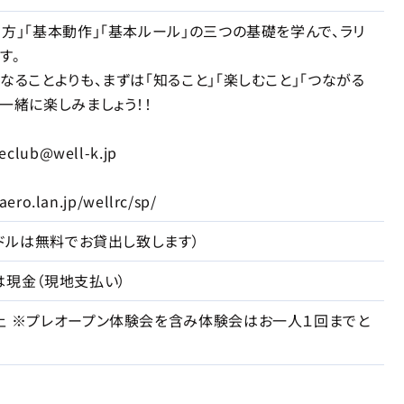
ち方」「基本動作」「基本ルール」の三つの基礎を学んで、ラリ
す。
なることよりも、まずは「知ること」「楽しむこと」「つながる
一緒に楽しみましょう！！
lub@well-k.jp
ro.lan.jp/wellrc/sp/
パドルは無料でお貸出し致します）
は現金（現地支払い）
上 ※プレオープン体験会を含み体験会はお一人１回までと