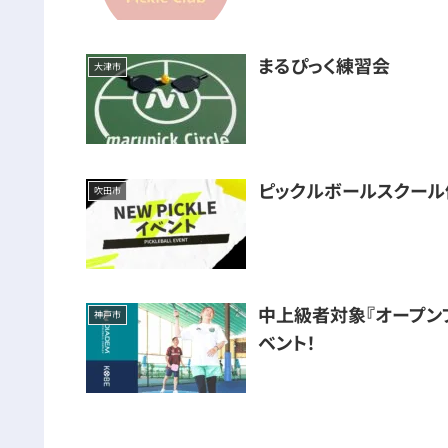
まるぴっく練習会
大津市
ピックルボールスクール
吹田市
中上級者対象『オープンプ
神戸市
ベント！