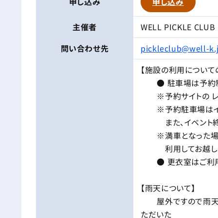
申し込み
申し込み
主催者
WELL PICKLE CLUB
問い合わせ先
pickleclub@well-k.
【施設の利用について
● 駐車場は予約制
※予約サイトの レン
※予約駐車場はイベ
また、イベント終了
※満車となった場合
利用してお越しく
● 更衣室はご利用
【雨天について】
屋外ですので雨天の
ただいた