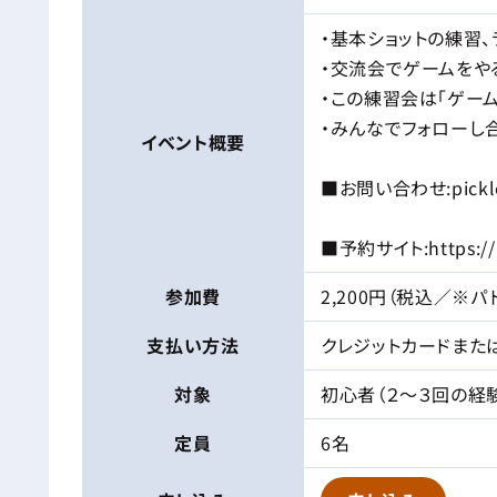
・基本ショットの練習
・交流会でゲームをや
・この練習会は「ゲー
・みんなでフォローし
イベント
概要
■お問い合わせ:picklec
■予約サイト:https://ae
参加費
2,200円（税込／※
支払い方法
クレジットカードまた
対象
初心者（２～３回の経験
定員
6名