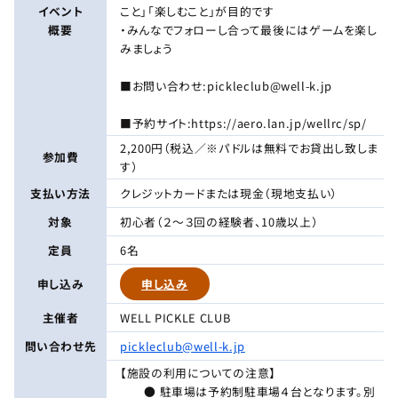
イベント
こと」「楽しむこと」が目的です
概要
・みんなでフォローし合って最後にはゲームを楽し
みましょう
■お問い合わせ:pickleclub@well-k.jp
■予約サイト:https://aero.lan.jp/wellrc/sp/
2,200円（税込／※パドルは無料でお貸出し致しま
参加費
す）
支払い方法
クレジットカードまたは現金（現地支払い）
対象
初心者（２～３回の経験者、10歳以上）
定員
6名
申し込み
申し込み
主催者
WELL PICKLE CLUB
問い合わせ先
pickleclub@well-k.jp
【施設の利用についての注意】
● 駐車場は予約制駐車場４台となります。別