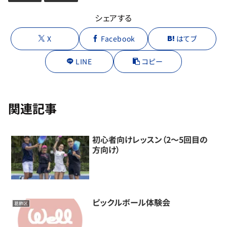
シェアする
X
Facebook
はてブ
LINE
コピー
関連記事
初心者向けレッスン（2～5回目の
方向け）
ピックルボール体験会
葛飾区