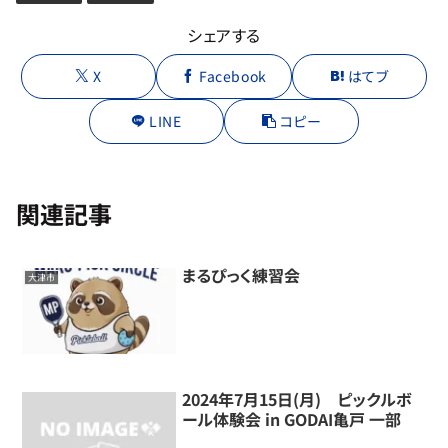
シェアする
X
Facebook
はてブ
LINE
コピー
関連記事
まるぴっく練習会
大津市
2024年7月15日(月) ピックルボ
ール体験会 in GODAI亀戸 一部