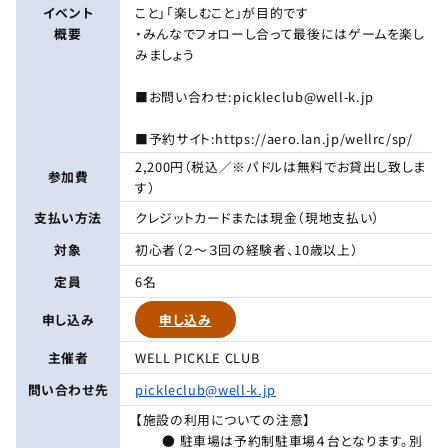
イベント
こと」「楽しむこと」が目的です
概要
・みんなでフォローし合って最後にはゲームを楽し
みましょう
■お問い合わせ:pickleclub@well-k.jp
■予約サイト:https://aero.lan.jp/wellrc/sp/
2,200円（税込／※パドルは無料でお貸出し致しま
参加費
す）
支払い方法
クレジットカードまたは現金（現地支払い）
対象
初心者（２～３回の経験者、10歳以上）
定員
6名
申し込み
申し込み
主催者
WELL PICKLE CLUB
問い合わせ先
pickleclub@well-k.jp
【施設の利用についての注意】
● 駐車場は予約制駐車場４台となります。別