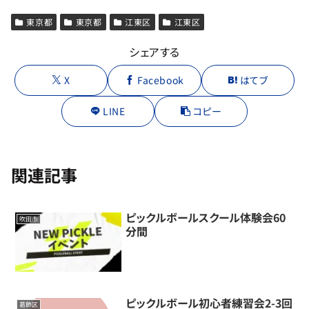
東京都
東京都
江東区
江東区
シェアする
X
Facebook
はてブ
LINE
コピー
関連記事
ピックルボールスクール体験会60
吹田市
分間
ピックルボール初心者練習会2-3回
葛飾区