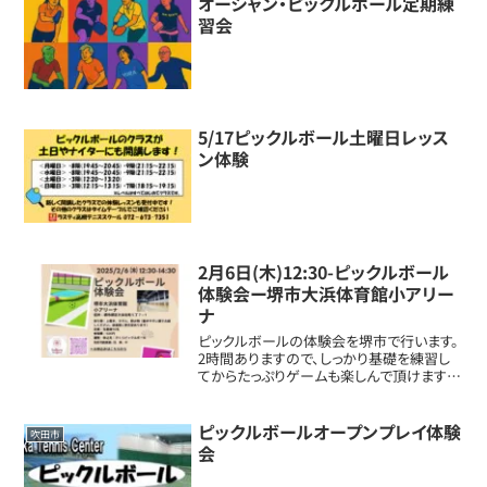
オーシャン・ピックルボール定期練
習会
5/17ピックルボール土曜日レッス
ン体験
2月6日(木)12:30-ピックルボール
体験会ー堺市大浜体育館小アリー
ナ
ピックルボールの体験会を堺市で行います。
2時間ありますので、しっかり基礎を練習し
てからたっぷりゲームも楽しんで頂けます！
基礎は、ピックルボールグローバル、ピック
ルボールコーチングインターナショナル認定
のコーチが担当します！
ピックルボールオープンプレイ体験
吹田市
会