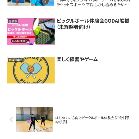
ラケットスポーツです。しかし極めるために
は奥が深く、戦術、技術などテニスの技術も
たくさん応用できます。テニスと比較してバウ
ンドの低いピックルボールを短いパドルで...
ピックルボール体験会GODAI船橋
船橋市
（未経験者向け）
楽しく練習やゲーム
大阪狭山市
はじめての方向けピックルボール体験会（70分）【予
約必須】