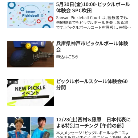
5月30日(金)10:00-ピックルボール
体験会 SPC吹田
Sansan Pickleball Court は、経験者でも、
未経験者でもピックルボールを楽しめる場
です。ピックルボールコートを設営し、来場さ
れた皆様のレベルに合わせてピックルボー
ルをプレーすることができます。運動してな
い方、何か始めてみ...
兵庫県神戸市ピックルボール体験
会
申込はこちら
ピックルボールスクール体験会60
吹田市
分間
12/28(土)西村＆藤原 日本代表に
よる特別コーチング 【午前の部】
本人メッセージ「ピックルボールはテニスよ
り体の負荷が少なく、楽にゲームを楽しめる