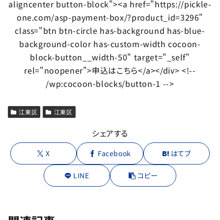
aligncenter button-block"><a href="https://pickle-
one.com/asp-payment-box/?product_id=3296"
class="btn btn-circle has-background has-blue-
background-color has-custom-width cocoon-
block-button__width-50" target="_self"
rel="noopener">申込はこちら</a></div> <!--
/wp:cocoon-blocks/button-1 -->
江東区
江東区
シェアする
X
Facebook
はてブ
LINE
コピー