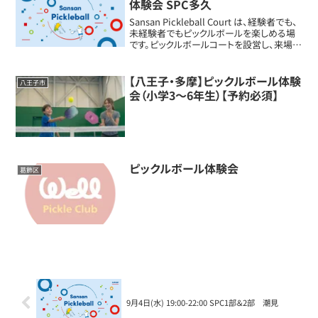
体験会 SPC多久
Sansan Pickleball Court は、経験者でも、
未経験者でもピックルボールを楽しめる場
です。ピックルボールコートを設営し、来場さ
れた皆様のレベルに合わせてピックルボー
ルをプレーすることができます。運動してな
い方、何か始めてみ...
【八王子・多摩】ピックルボール体験
八王子市
会（小学3～6年生）【予約必須】
ピックルボール体験会
葛飾区
9月4日(水) 19:00-22:00 SPC1部＆2部 潮見