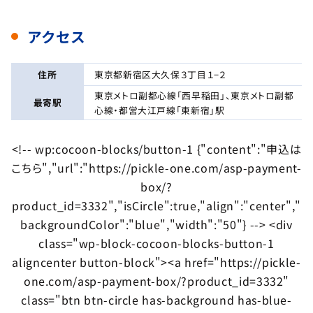
アクセス
住所
東京都新宿区大久保３丁目１−２
東京メトロ副都心線「西早稲田」、東京メトロ副都
最寄駅
心線・都営大江戸線「東新宿」駅
<!-- wp:cocoon-blocks/button-1 {"content":"申込は
こちら","url":"https://pickle-one.com/asp-payment-
box/?
product_id=3332","isCircle":true,"align":"center","
backgroundColor":"blue","width":"50"} --> <div
class="wp-block-cocoon-blocks-button-1
aligncenter button-block"><a href="https://pickle-
one.com/asp-payment-box/?product_id=3332"
class="btn btn-circle has-background has-blue-