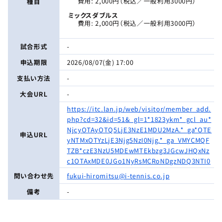
費用: 2,000円（税込／一般利用3000円）
種目
ミックスダブルス
費用: 2,000円（税込／一般利用3000円）
試合形式
-
申込期限
2026/08/07(金) 17:00
支払い方法
-
大会URL
-
https://itc.lan.jp/web/visitor/member_add.
php?cd=32&id=51&_gl=1*1823ykm*_gcl_au*
NjcyOTAyOTQ5LjE3NzE1MDU2MzA.*_ga*OTE
申込URL
yNTMxOTYzLjE3Njg5NzI0Njg.*_ga_VMYCMQF
TZB*czE3NzU5MDEwMTEkbzg3JGcwJHQxNz
c1OTAxMDE0JGo1NyRsMCRoNDgzNDQ3NTI0
問い合わせ先
fukui-hiromitsu@i-tennis.co.jp
備考
-