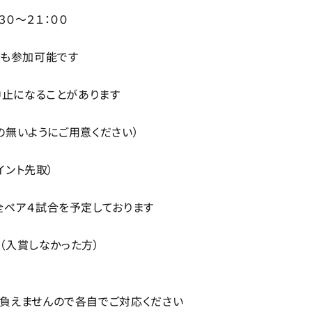
３０～２１：００
でも参加可能です
中止になることがあります
りの無いようにご用意ください）
イント先取）
全ペア４試合を予定しております
賞（入賞しなかった方）
負えませんので各自でご対応ください