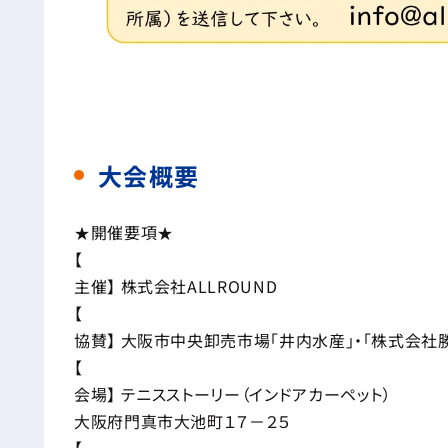
大会概要
★開催要項★
【
主催】 株式会社ALLROUND
【
協賛】 大阪市中央卸売市場「井内水産」・「株式会社
【
会場】 テニスストーリー（インドアカーペット）
大阪府門真市大池町１７－２５
【