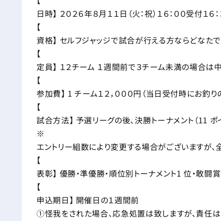
日時】 ２０２６年８月１１日（火：祝）１６：００受付１６：
【
資格】 セルフジャッジで試合が行える方ならどなた
【
定員】 １２チーム １週間前で３チーム未満の場合は
【
参加費】 1 チーム１２，０００円（当日受付時にお釣
【
試合方法】 予選リーグの後、決勝トーナメント（11 ポ
※
エントリー組数により変更する場合がございますが、
【
表彰】 優勝・準優勝・順位別トーナメント1 位・敢闘
【
申込期日】 開催日の１週間前
①怪我をされた場合、応急処置は致しますが、責任は